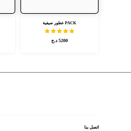
PACK عطور صيفية
5200
د.ج
اتصل بنا