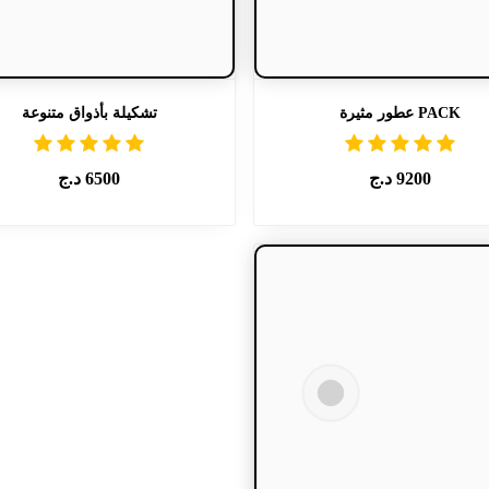
PACK عطور مثيرة
تشكيلة بأذواق متنوعة
9200
د.ج
6500
د.ج