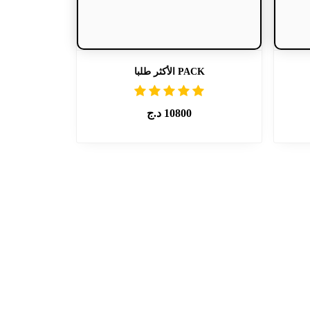
PACK الأكثر طلبا
10800
د.ج