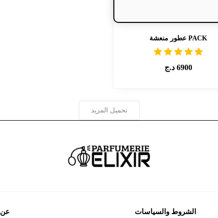
PACK عطور منعشة
6900
د.ج
تحميل المزيد
الشروط والسياسات
عن 