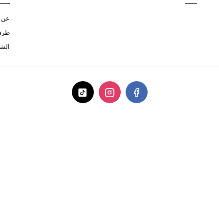
عن ا
طرق 
الشح